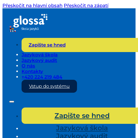
Přeskočit na hlavní obsah
Přeskočit na zápatí
Zapište se hned
Jazyková škola
Jazykový audit
O nás
Kontakty
+420 224 219 484
Vstup do systému
Zapište se hned
Jazyková škola
Jazykový audit