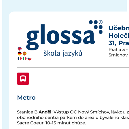
Učeb
Holeč
31, Pr
Praha 5 -
Smíchov
Metro
Stanice B
Anděl
: Výstup OC Nový Smíchov, lávkou 
obchodního centra parkem do areálu bývalého kláš
Sacre Coeur, 10-15 minut chůze.