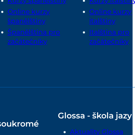
Kurzy španělštiny
Kurzy italštin
Online kurzy
Online kurzy
španělštiny
italštiny
Španělština pro
Italština pro
začátečníky
začátečníky
Glossa - škola jazy
 soukromé
Aktuality Glossa