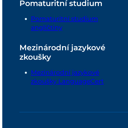
Pomaturitní studium
Pomaturitní studium
angličtiny
Mezinárodní jazykové
zkoušky
Mezinárodní jazykové
zkoušky LanguageCert