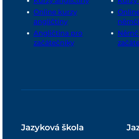
Kurzy angličtiny
Kurzy
Online kurzy
Onlin
angličtiny
němč
Angličtina pro
Němči
začátečníky
začát
Jazyková škola
Ja