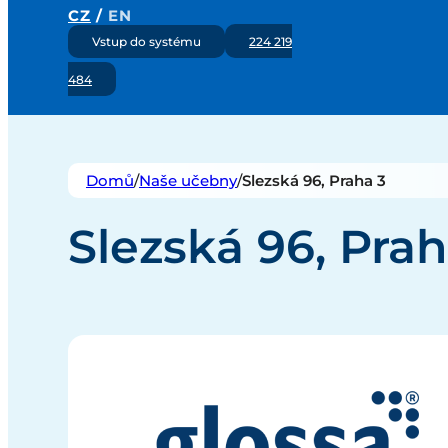
CZ
/
EN
Vstup do systému
224 219
484
Domů
/
Naše učebny
/
Slezská 96, Praha 3
Slezská 96, Pra