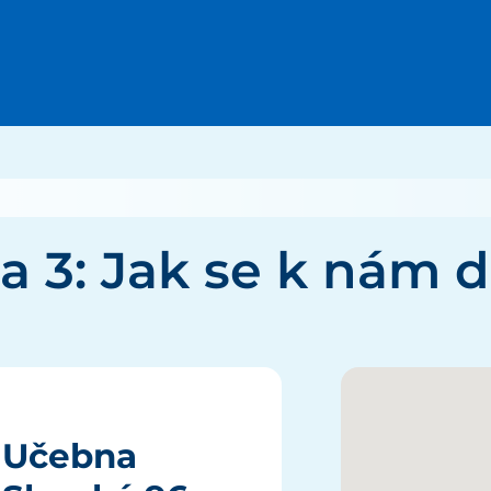
ha 3: Jak se k nám 
Učebna