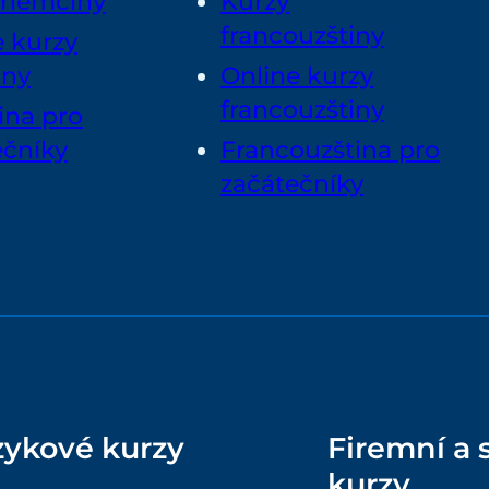
 němčiny
Kurzy
francouzštiny
e kurzy
iny
Online kurzy
francouzštiny
na pro
ečníky
Francouzština pro
začátečníky
zykové kurzy
Firemní a
kurzy