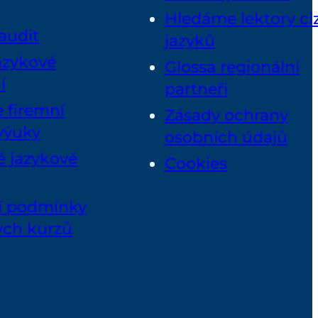
Hledáme lektory ci
audit
jazyků
azykové
Glossa regionální
í
partneři
 firemní
Zásady ochrany
výuky
osobních údajů
 jazykové
Cookies
 podmínky
ch kurzů