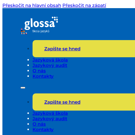
Přeskočit na hlavní obsah
Přeskočit na zápatí
Zapište se hned
Jazyková škola
Jazykový audit
O nás
Kontakty
Zapište se hned
Jazyková škola
Jazykový audit
O nás
Kontakty