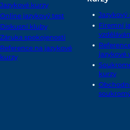
Jazykové kurzy
Jazykový 
Online jazykový test
Firemní j
Diskusní kluby
vzděláván
Záruka spokojenosti
Reference
Reference na jazykové
jazykové 
kurzy
Soukromé
kurzy
Obchodní
soukromý