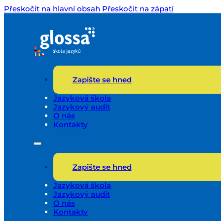
Přeskočit na hlavní obsah
Přeskočit na zápatí
Zapište se hned
Jazyková škola
Jazykový audit
O nás
Kontakty
Zapište se hned
Jazyková škola
Jazykový audit
O nás
Kontakty