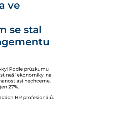
a ve
 se stal
nagementu
ávky! Podle průzkumu
t naší ekonomiky, na
tnanost asi nechceme.
jen 27%.
řadách HR profesionálů.