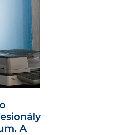
ho
esionály
um. A