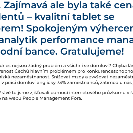
 Zajímavá ale byla také cen
entů – kvalitní tablet se
rem! Spokojeným výhercem
 analytik performance ma
odní bance. Gratulujeme!
ž dnes nejsou žádný problém a všichni se domluví? Chyba l
avenost Čechů hlavním problémem pro konkurenceschopnos
a nízká nezaměstnanost. Snižovat mzdy a zvyšovat nezaměs
e v práci domluví anglicky 73% zaměstnanců, zatímco u nás 
Právě to jsme zjišťovali pomocí internetového průzkumu v 
me na webu People Management Fora.