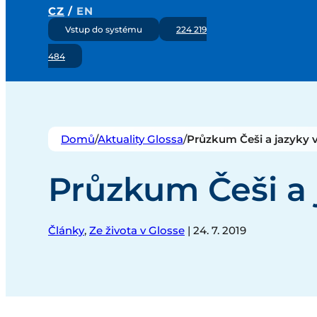
CZ
/
EN
Vstup do systému
224 219
484
Domů
/
Aktuality Glossa
/
Průzkum Češi a jazyky v
Průzkum Češi a 
Články
,
Ze života v Glosse
| 24. 7. 2019