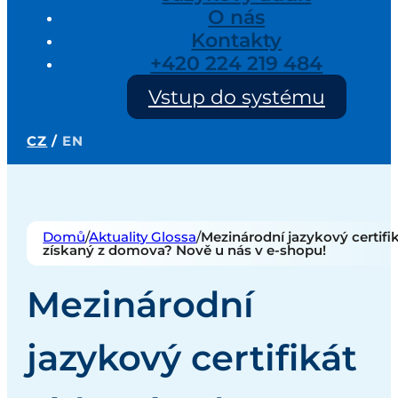
O nás
Kontakty
+420 224 219 484
Vstup do systému
CZ
/
EN
Domů
/
Aktuality Glossa
/
Mezinárodní jazykový certifi
získaný z domova? Nově u nás v e-shopu!
Mezinárodní
jazykový certifikát