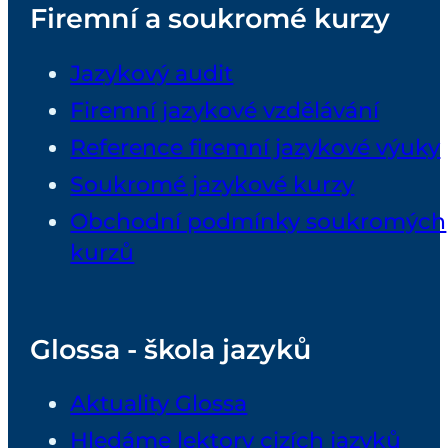
Firemní a soukromé kurzy
Jazykový audit
Firemní jazykové vzdělávání
Reference firemní jazykové výuky
Soukromé jazykové kurzy
Obchodní podmínky soukromých
kurzů
Glossa - škola jazyků
Aktuality Glossa
Hledáme lektory cizích jazyků