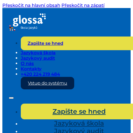
Přeskočit na hlavní obsah
Přeskočit na zápatí
Zapište se hned
Jazyková škola
Jazykový audit
O nás
Kontakty
+420 224 219 484
Vstup do systému
Zapište se hned
Jazyková škola
Jazykový audit