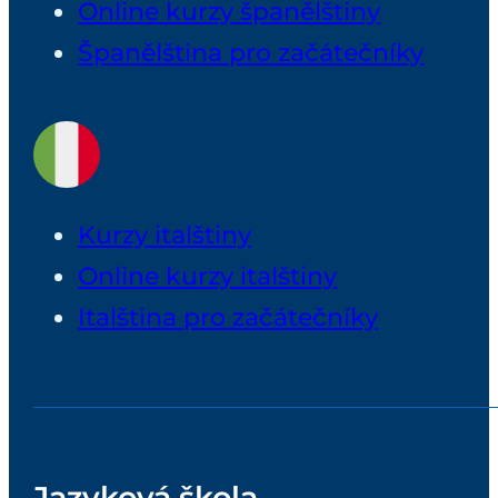
Online kurzy španělštiny
Španělština pro začátečníky
Kurzy italštiny
Online kurzy italštiny
Italština pro začátečníky
Jazyková škola