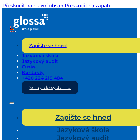
Přeskočit na hlavní obsah
Přeskočit na zápatí
Zapište se hned
Jazyková škola
Jazykový audit
O nás
Kontakty
+420 224 219 484
Vstup do systému
Zapište se hned
Jazyková škola
Jazykový audit