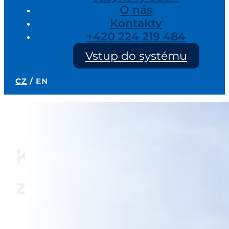
O nás
Kontakty
+420 224 219 484
Vstup do systému
CZ
/
EN
Domů
/
Jazykové zkoušky
Kategorie: Jazykové
zkoušky