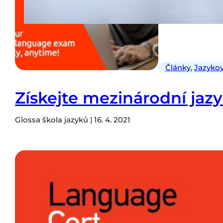
Články
,
Jazyko
Získejte mezinárodní jazy
Glossa škola jazyků | 16. 4. 2021